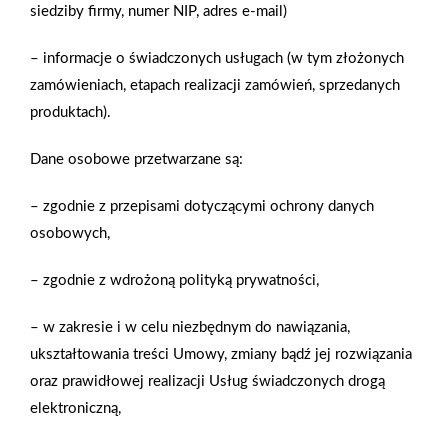
siedziby firmy, numer NIP, adres e-mail)
Zobacz więcej
– informacje o świadczonych usługach (w tym złożonych
zamówieniach, etapach realizacji zamówień, sprzedanych
produktach).
Na własne potrzeby
Dane osobowe przetwarzane są:
Przydomowy warzywnik, minisad, a nawet hodowla kurczy
– zgodnie z przepisami dotyczącymi ochrony danych
prowadzenie pasieki na własne potrzeby może być nie tylko
osobowych,
relaksującym hobby, ale też sposobem na odciążenie
domowego budżetu.
– zgodnie z wdrożoną polityką prywatności,
– w zakresie i w celu niezbędnym do nawiązania,
Zobacz więcej
ukształtowania treści Umowy, zmiany bądź jej rozwiązania
oraz prawidłowej realizacji Usług świadczonych drogą
elektroniczną,
Blaty kuchenne