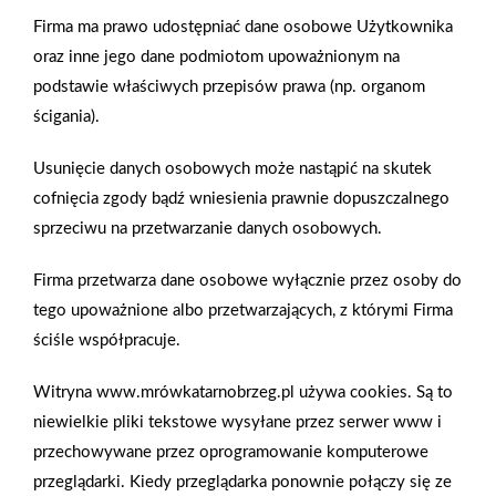
Firma ma prawo udostępniać dane osobowe Użytkownika
(490mm x 52mm). Podłużne proporcje pozwalają tworzyć
oraz inne jego dane podmiotom upoważnionym na
aranżacje o niezwykle eleganckim wyglądzie, eksponującym
podstawie właściwych przepisów prawa (np. organom
płynnie biegnące linie poziome podkreślające kolorystyczny
ścigania).
melanż ceramiki i metalu. W kolekcji King Size dostępne jest
18 kolorów płytek: od mocnej, ceglastej czerwieni,
Usunięcie danych osobowych może nastąpić na skutek
przydymionych brązów, poprzez szarości i odcienie antracytu,
cofnięcia zgody bądź wniesienia prawnie dopuszczalnego
aż po opalizującą czerń.
sprzeciwu na przetwarzanie danych osobowych.
Firma przetwarza dane osobowe wyłącznie przez osoby do
Zobacz więcej
tego upoważnione albo przetwarzających, z którymi Firma
ściśle współpracuje.
Witryna www.mrówkatarnobrzeg.pl używa cookies. Są to
niewielkie pliki tekstowe wysyłane przez serwer www i
Kotwy chemiczne Stalco Perfect – rodzaje, sposób
działania i zastosowania.
przechowywane przez oprogramowanie komputerowe
przeglądarki. Kiedy przeglądarka ponownie połączy się ze