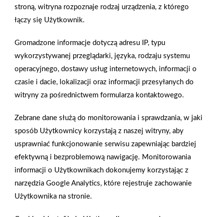
W branży budowlanej mocowania dzieli się na dwa rodzaje:
stroną, witryna rozpoznaje rodzaj urządzenia, z którego
mechaniczne oraz chemiczne. Mocowaniem mechanicznym
łączy się Użytkownik.
nazywamy kotwy rozprężne - łatwe i poręczne w zastosowaniu
Gromadzone informacje dotyczą adresu IP, typu
w przypadku mocowań o niskiej i średniej wytrzymałości. W
wykorzystywanej przeglądarki, języka, rodzaju systemu
przypadku trwałej i wysokiej wytrzymałości lub w warunkach
operacyjnego, dostawy usług internetowych, informacji o
krytycznych żywica kotwiąca jest bardziej zrównoważona i
czasie i dacie, lokalizacji oraz informacji przesyłanych do
częściej stosowana.
witryny za pośrednictwem formularza kontaktowego.
Zobacz więcej
Zebrane dane służą do monitorowania i sprawdzania, w jaki
sposób Użytkownicy korzystają z naszej witryny, aby
usprawniać funkcjonowanie serwisu zapewniając bardziej
efektywną i bezproblemową nawigację. Monitorowania
Ogrodzenie panelowe HoriZen Prime od Betafence
informacji o Użytkownikach dokonujemy korzystając z
narzędzia Google Analytics, które rejestruje zachowanie
Łatwy w instalacji kompozytowy system ogrodzeniowy
Użytkownika na stronie.
HoriZen Prime jest wykonany z łatwych w utrzymaniu paneli
WPC, które łatwo dopasowują się do siebie, tworząc