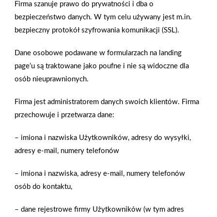
Firma szanuje prawo do prywatności i dba o
szczególnie miły dodatek. Jan Niezbędny już od 30 lat
bezpieczeństwo danych. W tym celu używany jest m.in.
towarzyszy takim spotkaniom!
bezpieczny protokół szyfrowania komunikacji (SSL).
Dane osobowe podawane w formularzach na landing
Zobacz więcej
page’u są traktowane jako poufne i nie są widoczne dla
osób nieuprawnionych.
Firma jest administratorem danych swoich klientów. Firma
Osłony roślin
przechowuje i przetwarza dane:
Zmienne warunki atmosferyczne, jakie w naszym klimacie
– imiona i nazwiska Użytkowników, adresy do wysyłki,
panują późną jesienią, zimą, a potem wczesną wiosną, sprawiają,
adresy e-mail, numery telefonów
że wiele odmian ozdobnych i użytkowych roślin ogrodowych
wymaga zabezpieczenia. Mróz i wiatr najbardziej narażają je na
– imiona i nazwiska, adresy e-mail, numery telefonów
przemarzanie. Dlatego warto dobrać odpowiednie osłony, tym
osób do kontaktu,
bardziej że na rynku znajdziemy sporo wygodnych i
praktycznych, gotowych do zastosowania produktów.
– dane rejestrowe firmy Użytkowników (w tym adres