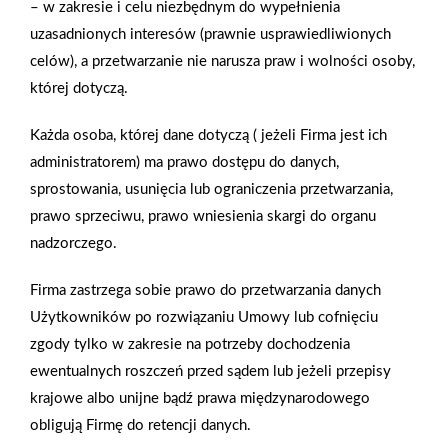
– w zakresie i celu niezbędnym do wypełnienia
uzasadnionych interesów (prawnie usprawiedliwionych
Wybór blatu należy do kluczowych decyzji dotyczących
celów), a przetwarzanie nie narusza praw i wolności osoby,
wyposażania kuchni – wpływa nie tylko na estetykę tego
której dotyczą.
pomieszczenia, ale też funkcjonalność stref roboczych. Czym
się kierować podczas jego zakupu?
Każda osoba, której dane dotyczą ( jeżeli Firma jest ich
administratorem) ma prawo dostępu do danych,
sprostowania, usunięcia lub ograniczenia przetwarzania,
Zobacz więcej
prawo sprzeciwu, prawo wniesienia skargi do organu
nadzorczego.
Firma zastrzega sobie prawo do przetwarzania danych
Kolekcja King Size - elewacje z klinkieru King
Użytkowników po rozwiązaniu Umowy lub cofnięciu
Klinkier
zgody tylko w zakresie na potrzeby dochodzenia
Kolekcja King Size to królewski wybór wśród elewacyjnych
ewentualnych roszczeń przed sądem lub jeżeli przepisy
płytek klinkierowych - propozycja dla osób ceniących
krajowe albo unijne bądź prawa międzynarodowego
niecodzienny styl, lubiących łamać rutynę. Wyróżniają się one
obligują Firmę do retencji danych.
zdecydowanie większym od tradycyjnych formatów rozmiarem