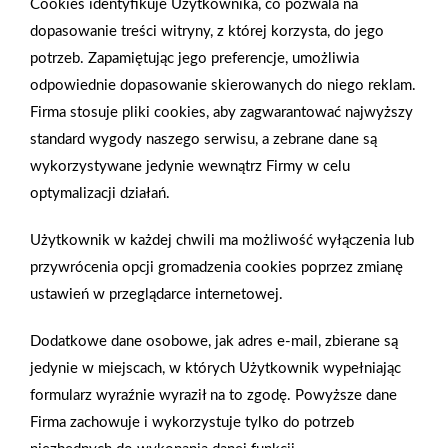
Cookies identyfikuje Użytkownika, co pozwala na
nowoczesne, przyjazne dla środowiska ogrodzenie
dopasowanie treści witryny, z której korzysta, do jego
zapewniające prywatność.
potrzeb. Zapamiętując jego preferencje, umożliwia
odpowiednie dopasowanie skierowanych do niego reklam.
Firma stosuje pliki cookies, aby zagwarantować najwyższy
Zobacz więcej
standard wygody naszego serwisu, a zebrane dane są
wykorzystywane jedynie wewnątrz Firmy w celu
optymalizacji działań.
«
1
2
7
8
9
10
11
12
13
393
394
»
Użytkownik w każdej chwili ma możliwość wyłączenia lub
przywrócenia opcji gromadzenia cookies poprzez zmianę
ustawień w przeglądarce internetowej.
Dodatkowe dane osobowe, jak adres e-mail, zbierane są
jedynie w miejscach, w których Użytkownik wypełniając
formularz wyraźnie wyraził na to zgodę. Powyższe dane
Gwarancja jakości
Zakupy w systemie
naszych produktów
ratalnym
Firma zachowuje i wykorzystuje tylko do potrzeb