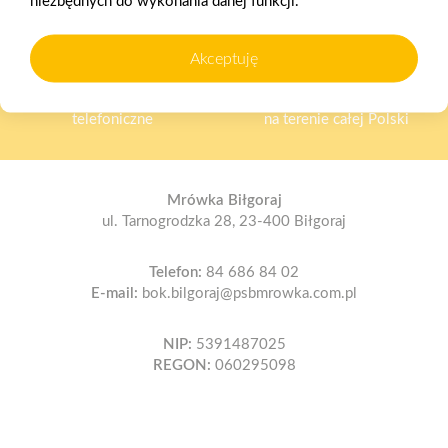
niezbędnych do wykonania danej funkcji.
Akceptuję
Oferujemy zakupy
Zakupy
telefoniczne
na terenie całej Polski
Mrówka Biłgoraj
ul. Tarnogrodzka 28, 23-400 Biłgoraj
Telefon:
84 686 84 02
E-mail:
bok.bilgoraj@psbmrowka.com.pl
NIP:
5391487025
REGON:
060295098