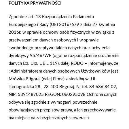
jeszcze większego znaczenia nabiera ochrona wnętrz przed
POLITYKA PRYWATNOŚCI
nadmiernym nagrzewaniem. Komfort na poddaszu można
Zgodnie z art. 13 Rozporządzenia Parlamentu
osiągnąć dzięki zastosowaniu przesłon zewnętrznych, które
Europejskiego i Rady (UE) 2016/679 z dnia 27 kwietnia
potrafią ograniczyć dostęp ciepła nawet o 94%. Teraz można
2016r. w sprawie ochrony osób fizycznych w związku z
wybierać spośród różnych rozwiązań, które nie tylko
przetwarzaniem danych osobowych i w sprawie
gwarantują skuteczną ochronę przed upałem, ale także
swobodnego przepływu takich danych oraz uchylenia
całkowicie blokują dostęp światła i chronią przed hałasem.
dyrektywy 95/46/WE (ogólne rozporządzenie o ochronie
danych Dz. Urz. UE L 119), dalej RODO – informujemy, że
Zobacz więcej
:
Administratorem danych osobowych Użytkowników jest
Mrówka Biłgoraj (dalej Firma) z siedzibą w
Ul.
Tarnogrodzka 28 , 23-400 Biłgoraj, Nr tel. 84 686 84 02,
NIP: 5391487025 REGON: 060295098
Ochrona danych
Jan Niezbędny do grillowania!
odbywa się zgodnie z wymogami powszechnie
obowiązujących przepisów prawa, a ich przechowywanie
Maj to z pewnością miesiąc grilla. To w maju odbywają się
ma miejsce na zabezpieczonych serwerach.
pierwsze, wspólne biesiady na świeżym powietrzu i pierwsze
pikniki. Dobre jedzenie towarzyszące takim spotkaniom to