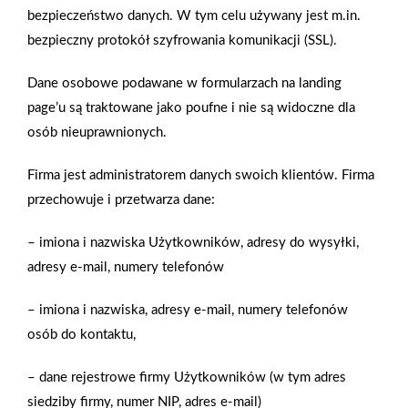
bezpieczeństwo danych. W tym celu używany jest m.in.
bezpieczny protokół szyfrowania komunikacji (SSL).
Wanna pełna relaksu
Dane osobowe podawane w formularzach na landing
Nic tak nie działa odprężająco, jak kąpiel po dniu pełnym
page’u są traktowane jako poufne i nie są widoczne dla
napięć. Woda działa na nas kojąco, a często wręcz
osób nieuprawnionych.
terapeutycznie. Efekt będzie bardziej spektakularny, jeśli w
naszej łazience znajdzie się
Firma jest administratorem danych swoich klientów. Firma
przechowuje i przetwarza dane:
Zobacz więcej
– imiona i nazwiska Użytkowników, adresy do wysyłki,
adresy e-mail, numery telefonów
– imiona i nazwiska, adresy e-mail, numery telefonów
Między nami – sąsiadami
osób do kontaktu,
Dobre stosunki międzysąsiedzkie są bezcenne. Budowanie
– dane rejestrowe firmy Użytkowników (w tym adres
przyjaznych relacji będzie z pewnością łatwiejsze, jeśli od
siedziby firmy, numer NIP, adres e-mail)