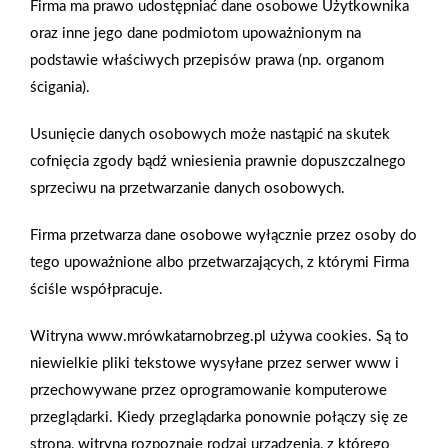
Firma ma prawo udostępniać dane osobowe Użytkownika
nasiąkliwość, paroprzepuszczalność czy dźwiękochłonność.
oraz inne jego dane podmiotom upoważnionym na
podstawie właściwych przepisów prawa (np. organom
ścigania).
Zobacz więcej
Usunięcie danych osobowych może nastąpić na skutek
cofnięcia zgody bądź wniesienia prawnie dopuszczalnego
sprzeciwu na przetwarzanie danych osobowych.
Akcesoria ogrodowe Cellfast
Firma przetwarza dane osobowe wyłącznie przez osoby do
W dzisiejszym odcinku na warsztat weźmiemy akcesoria
tego upoważnione albo przetwarzających, z którymi Firma
ogrodowe marki Cellfast. Sprawdzimy czy do montażu palisady
ściśle współpracuje.
ogrodowej trzeba wzywać fachowca, czy Adrian wreszcie
opanował sztukę rąbania drewna a także poszukamy
Witryna www.mrówkatarnobrzeg.pl używa cookies. Są to
skutecznego sposobu na pozbycie się chwastów.
niewielkie pliki tekstowe wysyłane przez serwer www i
Przedstawimy Wam również nowego współprowadzącego
przechowywane przez oprogramowanie komputerowe
kanał PSB Mrówka. Zaczynamy!
przeglądarki. Kiedy przeglądarka ponownie połączy się ze
stroną, witryna rozpoznaje rodzaj urządzenia, z którego