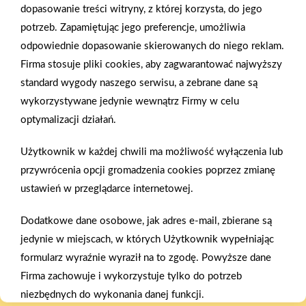
Zobacz więcej
dopasowanie treści witryny, z której korzysta, do jego
potrzeb. Zapamiętując jego preferencje, umożliwia
odpowiednie dopasowanie skierowanych do niego reklam.
Firma stosuje pliki cookies, aby zagwarantować najwyższy
1
2
3
4
5
6
7
8
393
394
»
standard wygody naszego serwisu, a zebrane dane są
wykorzystywane jedynie wewnątrz Firmy w celu
optymalizacji działań.
Użytkownik w każdej chwili ma możliwość wyłączenia lub
przywrócenia opcji gromadzenia cookies poprzez zmianę
Gwarancja jakości
Zakupy w systemie
ustawień w przeglądarce internetowej.
naszych produktów
ratalnym
Dodatkowe dane osobowe, jak adres e-mail, zbierane są
jedynie w miejscach, w których Użytkownik wypełniając
formularz wyraźnie wyraził na to zgodę. Powyższe dane
Firma zachowuje i wykorzystuje tylko do potrzeb
Oferujemy zakupy
Zakupy
niezbędnych do wykonania danej funkcji.
telefoniczne
na terenie całej Polski