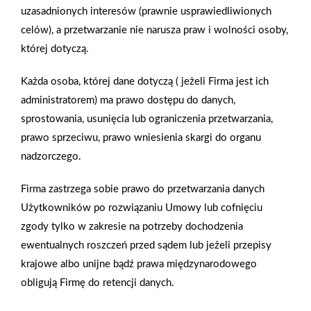
partnerów w dwa dni zrobimy małą rewolucję. Zbudujemy
uzasadnionych interesów (prawnie usprawiedliwionych
pergolę, zabezpieczymy drewno, by służyło przez lata,
celów), a przetwarzanie nie narusza praw i wolności osoby,
położymy podłogę, zrobimy zadaszenie, a na koniec dorzucimy
której dotyczą.
ogrodowe dekoracje.
Każda osoba, której dane dotyczą ( jeżeli Firma jest ich
administratorem) ma prawo dostępu do danych,
Zobacz więcej
sprostowania, usunięcia lub ograniczenia przetwarzania,
prawo sprzeciwu, prawo wniesienia skargi do organu
nadzorczego.
Podstawowe parametry wełny mineralnej
Firma zastrzega sobie prawo do przetwarzania danych
Użytkowników po rozwiązaniu Umowy lub cofnięciu
Mineralna wełna skalna to unikatowy materiał o wysokich
zgody tylko w zakresie na potrzeby dochodzenia
właściwościach izolacji termicznej i akustycznej, wysoko
ewentualnych roszczeń przed sądem lub jeżeli przepisy
niepalny i bardzo trwały. Charakteryzuje się szeregiem
krajowe albo unijne bądź prawa międzynarodowego
wartości, decydujących o możliwościach jej zastosowania.
obligują Firmę do retencji danych.
Wśród definiujących ją parametrów wymienia się współczynnik
przewodzenia ciepła, niepalność, klasę grubości, ściskanie,