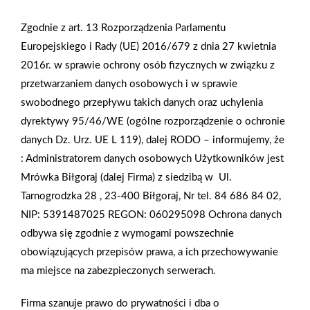
atrakcyjności. Efekt wzmocni dobrze zaplanowane światło.
Zgodnie z art. 13 Rozporządzenia Parlamentu
Europejskiego i Rady (UE) 2016/679 z dnia 27 kwietnia
Zobacz więcej
2016r. w sprawie ochrony osób fizycznych w związku z
przetwarzaniem danych osobowych i w sprawie
swobodnego przepływu takich danych oraz uchylenia
dyrektywy 95/46/WE (ogólne rozporządzenie o ochronie
Opał alternatywny – drewno
danych Dz. Urz. UE L 119), dalej RODO – informujemy, że
Jeszcze w ubiegłym roku słyszeliśmy o stopniowo
:
Administratorem danych osobowych Użytkowników jest
wprowadzanym w Polsce zakazie palenia drewnem w kotłach,
Mrówka Biłgoraj (dalej Firma) z siedzibą w
Ul.
kozach i kominkach starego typu. Jednak w wyniku kryzysu
Tarnogrodzka 28 , 23-400 Biłgoraj, Nr tel. 84 686 84 02,
energetycznego wiele osób na nowo uruchamia zapomniane
NIP: 5391487025 REGON: 060295098
Ochrona danych
lub zakazane urządzenia.
odbywa się zgodnie z wymogami powszechnie
obowiązujących przepisów prawa, a ich przechowywanie
ma miejsce na zabezpieczonych serwerach.
Zobacz więcej
Firma szanuje prawo do prywatności i dba o