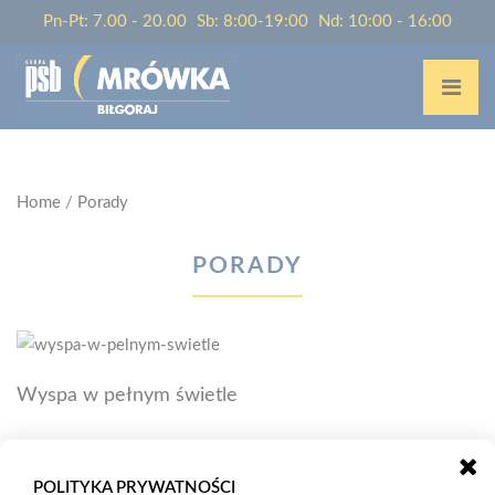
Pn-Pt: 7.00 - 20.00
Sb: 8:00-19:00
Nd: 10:00 - 16:00
Home
/
Porady
PORADY
Wyspa w pełnym świetle
Oderwanie stanowiska przygotowywania posiłków od ściany i
usytuowanie go w centrum sprawi, że kuchnia zyska na
POLITYKA PRYWATNOŚCI