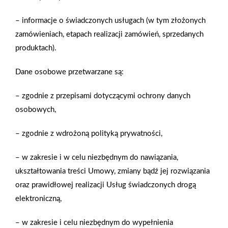
początku zadbamy, by jak najmniej było kwestii spornych.
Często ich przyczyny zaczynają się już na etapie wznoszenia
– informacje o świadczonych usługach (w tym złożonych
ogrodzenia.
zamówieniach, etapach realizacji zamówień, sprzedanych
produktach).
Zobacz więcej
Dane osobowe przetwarzane są:
– zgodnie z przepisami dotyczącymi ochrony danych
osobowych,
Metamorfoza tarasu – zabezpieczenie drewna,
– zgodnie z wdrożoną polityką prywatności,
Grunt R i Drewnochron
– w zakresie i w celu niezbędnym do nawiązania,
Ostatnie chwile tarasu w takim wydaniu. Kafle pamiętają
ukształtowania treści Umowy, zmiany bądź jej rozwiązania
minioną epokę. Brak zadaszenia nie pozwala cieszyć się ze
oraz prawidłowej realizacji Usług świadczonych drogą
wspólnych chwil, gdy pogoda na zewnątrz nie dopisuje.
elektroniczną,
Ozdób… brak. Krótko mówiąc: teściowa Adriana nie ma
powodów do zadowolenia. Czas to zmienić! Z pomocą naszych
– w zakresie i celu niezbędnym do wypełnienia