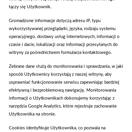
Zobacz więcej
łączy się Użytkownik.
Gromadzone informacje dotyczą adresu IP, typu
wykorzystywanej przeglądarki, języka, rodzaju systemu
Gąbki i mopy do mycia Ravi
operacyjnego, dostawy usług internetowych, informacji o
czasie i dacie, lokalizacji oraz informacji przesyłanych do
Nowa linia gąbek do mycia naczyń marki Ravi. Poznajcie
witryny za pośrednictwem formularza kontaktowego.
modele: Fuego, Teide, Fuji oraz Etna. Kolorowe, wykonane z
Zebrane dane służą do monitorowania i sprawdzania, w jaki
fibry oraz pianki poliuretanowej i co najważniejsze – skuteczne
sposób Użytkownicy korzystają z naszej witryny, aby
w walce z zabrudzeniami. Skoro tak ładnie poradziliśmy sobie
usprawniać funkcjonowanie serwisu zapewniając bardziej
ze stertą brudnych naczyń, to i może warto zająć się podłogą,
efektywną i bezproblemową nawigację. Monitorowania
która prosi się o umycie. Przy okazji sprawdzimy nową linię
informacji o Użytkownikach dokonujemy korzystając z
Puro marki Ravi. Do wyboru macie pięć wkładów: Premium,
narzędzia Google Analytics, które rejestruje zachowanie
Professional, Master, Doble oraz Standard. Każdy wykonany
Użytkownika na stronie.
jest z mikrofibry i nadaje się do codziennego użytku.
Cookies identyfikuje Użytkownika, co pozwala na