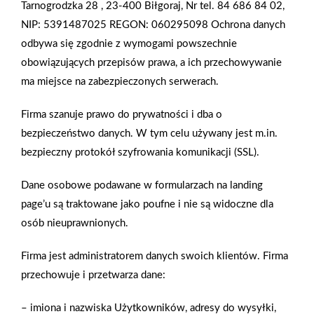
Tarnogrodzka 28 , 23-400 Biłgoraj, Nr tel. 84 686 84 02,
Zapraszamy na udane zakupy do PSB Mrówka!
NIP: 5391487025 REGON: 060295098
Ochrona danych
odbywa się zgodnie z wymogami powszechnie
obowiązujących przepisów prawa, a ich przechowywanie
ma miejsce na zabezpieczonych serwerach.
Firma szanuje prawo do prywatności i dba o
bezpieczeństwo danych. W tym celu używany jest m.in.
Gwarancja jakości
Zakupy w systemie
bezpieczny protokół szyfrowania komunikacji (SSL).
naszych produktów
ratalnym
Dane osobowe podawane w formularzach na landing
page’u są traktowane jako poufne i nie są widoczne dla
osób nieuprawnionych.
Oferujemy zakupy
Zakupy
Firma jest administratorem danych swoich klientów. Firma
telefoniczne
na terenie całej Polski
przechowuje i przetwarza dane:
– imiona i nazwiska Użytkowników, adresy do wysyłki,