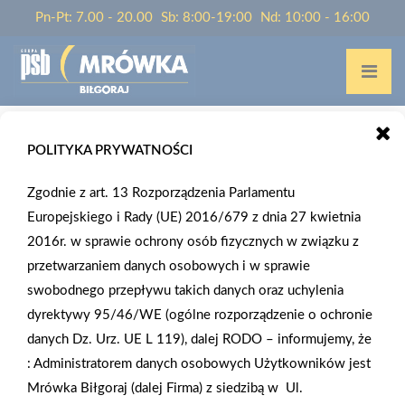
Pn-Pt: 7.00 - 20.00
Sb: 8:00-19:00
Nd: 10:00 - 16:00
POLITYKA PRYWATNOŚCI
Home
/
O nas
Zgodnie z art. 13 Rozporządzenia Parlamentu
O NAS
Europejskiego i Rady (UE) 2016/679 z dnia 27 kwietnia
2016r. w sprawie ochrony osób fizycznych w związku z
przetwarzaniem danych osobowych i w sprawie
PSB Mrówka to nowoczesny samoobsługowy sklep sektora
swobodnego przepływu takich danych oraz uchylenia
„dom i ogród”. W asortymencie PSB Mrówka znajdują się
dyrektywy 95/46/WE (ogólne rozporządzenie o ochronie
materiały budowlane, artykuły wykończeniowe i dekoracyjne,
danych Dz. Urz. UE L 119), dalej RODO – informujemy, że
wyposażenie łazienek i kuchni, elektronarzędzia, a także
:
Administratorem danych osobowych Użytkowników jest
artykuły związane z ogrodem i otoczeniem domu.
Mrówka Biłgoraj (dalej Firma) z siedzibą w
Ul.