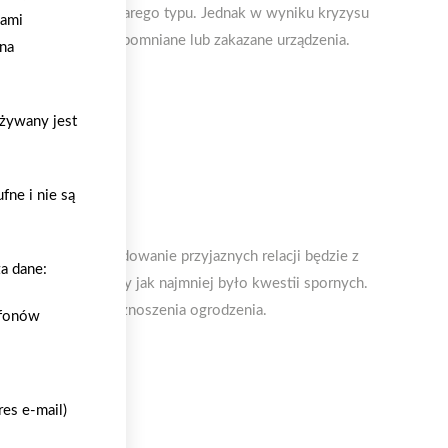
ach i kominkach starego typu. Jednak w wyniku kryzysu
gami
nowo uruchamia zapomniane lub zakazane urządzenia.
na
używany jest
ne i nie są
e są bezcenne. Budowanie przyjaznych relacji będzie z
a dane:
początku zadbamy, by jak najmniej było kwestii spornych.
się już na etapie wznoszenia ogrodzenia.
efonów
es e-mail)