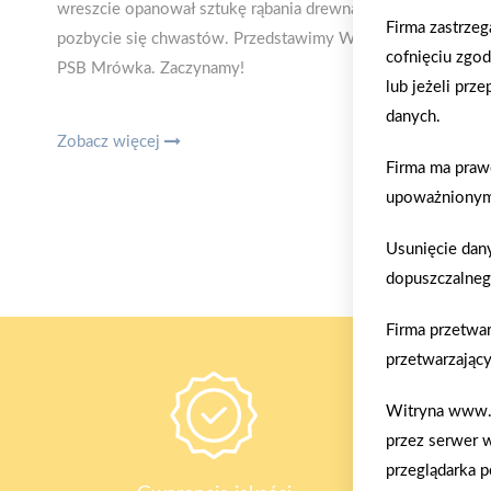
wreszcie opanował sztukę rąbania drewna a także poszuka
Firma zastrze
pozbycie się chwastów. Przedstawimy Wam również nowe
cofnięciu zgo
PSB Mrówka. Zaczynamy!
lub jeżeli prz
danych.
Zobacz więcej
Firma ma praw
upoważnionym 
Usunięcie dan
dopuszczalneg
Firma przetwa
przetwarzający
Witryna www.m
przez serwer 
przeglądarka p