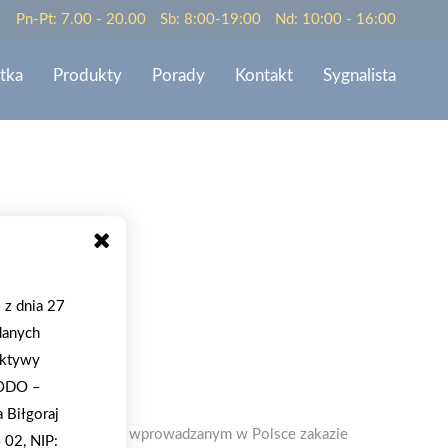
Pn-Pt: 7.00 - 20.00
Sb: 8:00-19:00
Nd: 10:00 - 16:00
tka
Produkty
Porady
Kontakt
Sygnalista
 z dnia 27
danych
ektywy
wno
RODO –
Biłgoraj
zeliśmy o stopniowo wprowadzanym w Polsce zakazie
 02, NIP: