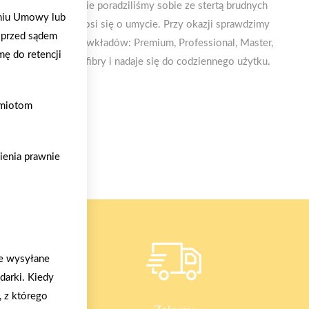
mi. Skoro tak ładnie poradziliśmy sobie ze stertą brudnych
aniu Umowy lub
ię podłogą, która prosi się o umycie. Przy okazji sprawdzimy
 przed sądem
 wyboru macie pięć wkładów: Premium, Professional, Master,
mę do retencji
onany jest z mikrofibry i nadaje się do codziennego użytku.
dmiotom
ienia prawnie
o
we wysyłane
arki. Kiedy
, z którego