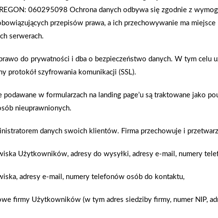
obrze zaplanowane światło.
palenia drewnem w kotłach, koz
REGON: 060295098
Ochrona danych odbywa się zgodnie z wymo
energetycznego wiele osób na 
bowiązujących przepisów prawa, a ich przechowywanie ma miejsce 
ch serwerach.
Zobacz więcej
 prawo do prywatności i dba o bezpieczeństwo danych. W tym celu 
ny protokół szyfrowania komunikacji (SSL).
podawane w formularzach na landing page’u są traktowane jako pouf
Między nami – sąsiadami
osób nieuprawnionych.
pięć. Woda działa na nas kojąco,
larny, jeśli w naszej łazience
Dobre stosunki międzysąsiedzki
inistratorem danych swoich klientów. Firma przechowuje i przetwarz
pewnością łatwiejsze, jeśli od 
Często ich przyczyny zaczynają 
zwiska Użytkowników, adresy do wysyłki, adresy e-mail, numery tel
wiska, adresy e-mail, numery telefonów osób do kontaktu,
Zobacz więcej
owe firmy Użytkowników (w tym adres siedziby firmy, numer NIP, adr