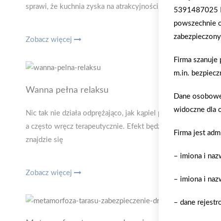
sprawi, że kuchnia zyska na atrakcyjności. Efekt wzmocni d
5391487025 
powszechnie o
zabezpieczony
Zobacz więcej
Firma szanuje
m.in. bezpiecz
Wanna pełna relaksu
Dane osobowe 
widoczne dla 
Nic tak nie działa odprężająco, jak kąpiel po dniu pełnym na
a często wręcz terapeutycznie. Efekt będzie bardziej spektaku
Firma jest adm
znajdzie się
– imiona i na
Zobacz więcej
– imiona i naz
– dane rejestr