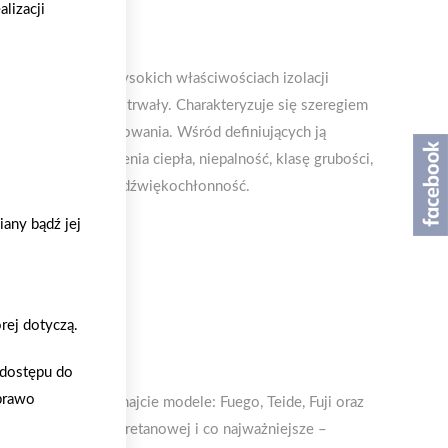
lizacji
łny mineralnej
atowy materiał o wysokich właściwościach izolacji
o niepalny i bardzo trwały. Charakteryzuje się szeregiem
wościach jej zastosowania. Wśród definiujących ją
zynnik przewodzenia ciepła, niepalność, klasę grubości,
rzepuszczalność czy dźwiękochłonność.
any bądź jej
rej dotyczą.
i
o dostępu do
 prawo
ń marki Ravi. Poznajcie modele: Fuego, Teide, Fuji oraz
y oraz pianki poliuretanowej i co najważniejsze –