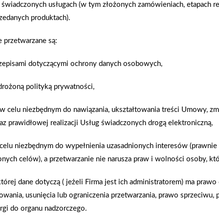
runt R i Drewnochron
 świadczonych usługach (w tym złożonych zamówieniach, etapach rea
Podstawowe parametry we
zedanych produktach).
nioną epokę. Brak zadaszenia
 zewnątrz nie dopisuje. Ozdób…
Mineralna wełna skalna to unik
przetwarzane są:
zadowolenia. Czas to zmienić!
termicznej i akustycznej, wysok
rzepisami dotyczącymi ochrony danych osobowych,
ucję. Zbudujemy pergolę,
wartości, decydujących o możli
łogę, zrobimy zadaszenie, a na
parametrów wymienia się współc
drożoną polityką prywatności,
ściskanie, nasiąkliwość, parop
 w celu niezbędnym do nawiązania, ukształtowania treści Umowy, zmi
az prawidłowej realizacji Usług świadczonych drogą elektroniczną,
Zobacz więcej
i celu niezbędnym do wypełnienia uzasadnionych interesów (prawnie
nych celów), a przetwarzanie nie narusza praw i wolności osoby, któ
Gąbki i mopy do mycia Rav
tórej dane dotyczą ( jeżeli Firma jest ich administratorem) ma praw
owania, usunięcia lub ograniczenia przetwarzania, prawo sprzeciwu,
odowe marki Cellfast.
Nowa linia gąbek do mycia naczy
rgi do organu nadzorczego.
wać fachowca, czy Adrian
Etna. Kolorowe, wykonane z fibr