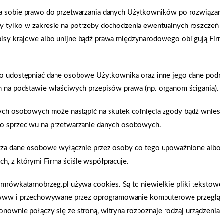
my skutecznego sposobu na
skuteczne w walce z zabrudzenia
ga sobie prawo do przetwarzania danych Użytkowników po rozwiąz
go współprowadzącego kanał
naczyń, to i może warto zająć s
dy tylko w zakresie na potrzeby dochodzenia ewentualnych roszczeń
nową linię Puro marki Ravi. Do
episy krajowe albo unijne bądź prawa międzynarodowego obligują Fir
Doble oraz Standard. Każdy wyk
o udostępniać dane osobowe Użytkownika oraz inne jego dane po
Zobacz więcej
na podstawie właściwych przepisów prawa (np. organom ścigania).
ych osobowych może nastąpić na skutek cofnięcia zgody bądź wnies
1
2
3
4
5
6
7
8
393
394
»
o sprzeciwu na przetwarzanie danych osobowych.
rza dane osobowe wyłącznie przez osoby do tego upoważnione alb
ch, z którymi Firma ściśle współpracuje.
rówkatarnobrzeg.pl używa cookies. Są to niewielkie pliki teksto
www i przechowywane przez oprogramowanie komputerowe przegląd
onownie połączy się ze stroną, witryna rozpoznaje rodzaj urządzenia