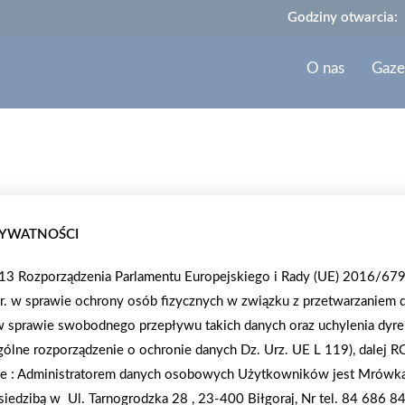
Godziny otwarcia:
O nas
Gaze
PORADY
RYWATNOŚCI
. 13 Rozporządzenia Parlamentu Europejskiego i Rady (UE) 2016/679
r. w sprawie ochrony osób fizycznych w związku z przetwarzaniem 
 sprawie swobodnego przepływu takich danych oraz uchylenia dyr
Opał alternatywny – dre
lne rozporządzenie o ochronie danych Dz. Urz. UE L 119), dalej 
e :
Administratorem danych osobowych Użytkowników jest Mrówka 
y i usytuowanie go w centrum
Jeszcze w ubiegłym roku słys
z siedzibą w
Ul. Tarnogrodzka 28 , 23-400 Biłgoraj, Nr tel. 84 686 84