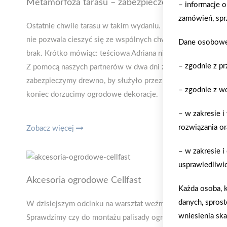
Metamorfoza tarasu – zabezpieczenie drewna, G
– informacje o
zamówień, spr
Ostatnie chwile tarasu w takim wydaniu. Kafle pamiętają mi
nie pozwala cieszyć się ze wspólnych chwil, gdy pogoda na
Dane osobowe 
brak. Krótko mówiąc: teściowa Adriana nie ma powodów do 
– zgodnie z p
Z pomocą naszych partnerów w dwa dni zrobimy małą rewol
zabezpieczymy drewno, by służyło przez lata, położymy pod
– zgodnie z w
koniec dorzucimy ogrodowe dekoracje.
– w zakresie i
rozwiązania or
Zobacz więcej
– w zakresie 
usprawiedliwio
Akcesoria ogrodowe Cellfast
Każda osoba, k
danych, sprost
W dzisiejszym odcinku na warsztat weźmiemy akcesoria ogr
wniesienia ska
Sprawdzimy czy do montażu palisady ogrodowej trzeba wzy