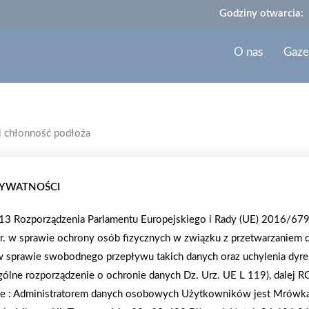
Godziny otwarcia:
O nas
Gaze
i chłonność podłoża
MUROWANIE ŚCIAN A TEMPERAT
RYWATNOŚCI
PODŁOŻA
. 13 Rozporządzenia Parlamentu Europejskiego i Rady (UE) 2016/679
Murowanie ścian polega na trwałym połączeniu u
r. w sprawie ochrony osób fizycznych w związku z przetwarzaniem 
pomocą odpowiedniej zaprawy murarskiej. Powodze
 sprawie swobodnego przepływu takich danych oraz uchylenia dyr
doboru elementów murowych i zapraw, wiedzy i um
lne rozporządzenie o ochronie danych Dz. Urz. UE L 119), dalej 
Zaleca się, aby prace murarskie były przeprowadzan
e :
Administratorem danych osobowych Użytkowników jest Mrówka 
25oC. Co ważne, temperatura stosowania zaprawy 