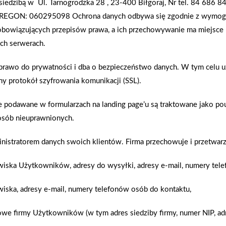
z siedzibą w
Ul. Tarnogrodzka 28 , 23-400 Biłgoraj, Nr tel. 84 686 84
murowych. Murowanie ścian – temperatura powietrz
REGON: 060295098
Ochrona danych odbywa się zgodnie z wymo
się murowanie ścian odgrywa ważną rolę w jakości
bowiązujących przepisów prawa, a ich przechowywanie ma miejsce 
wynikających z przesuszenia materiałów mineral
ch serwerach.
przekraczającej wartości wskazane przez producent
np. zaprawy lub kleje, nie mają zakładanych przez
 prawo do prywatności i dba o bezpieczeństwo danych. W tym celu 
może grozić nawet katastrofą budowlaną. Ściany w
ny protokół szyfrowania komunikacji (SSL).
wytrzymałość całej konstrukcji. Także budowanie 
podawane w formularzach na landing page’u są traktowane jako pouf
tradycyjne przygotowywane bezpośrednio na budow
osób nieuprawnionych.
Gdy woda zacznie zamarzać w trakcie wiązania zapr
dopiero co związaną zaprawę. Nawet jeśli kilka dni 
inistratorem danych swoich klientów. Firma przechowuje i przetwarz
będzie w stanie naprawić powstałych uszkodzeń. Oz
wytrzymałości, a co grosza jego wytrzymałość będ
zwiska Użytkowników, adresy do wysyłki, adresy e-mail, numery tel
są zaprawy zimowe, które umożliwiają pracę w nisk
pamiętajmy, że aby nastąpiło dobre związanie taki
wiska, adresy e-mail, numery telefonów osób do kontaktu,
prac murarskich, jak i 2-3 dni później. Murowanie
owe firmy Użytkowników (w tym adres siedziby firmy, numer NIP, adr
mineralnych zalecają wykonywanie prac murarskich