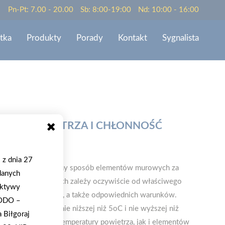
Pn-Pt: 7.00 - 20.00
Sb: 8:00-19:00
Nd: 10:00 - 16:00
tka
Produkty
Porady
Kontakt
Sygnalista
URA POWIETRZA I CHŁONNOŚĆ
 z dnia 27
łożonych w określony sposób elementów murowych za
danych
nie prac murarskich zależy oczywiście od właściwego
ektywy
iejętności murarza, a także odpowiednich warunków.
RODO –
e w temperaturze nie niższej niż 5oC i nie wyższej niż
Biłgoraj
dotyczy zarówno temperatury powietrza, jak i elementów