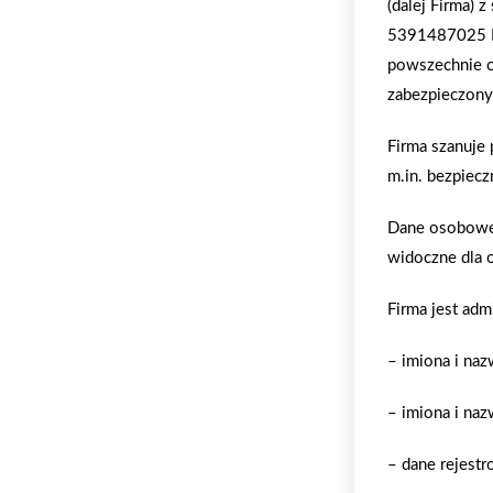
(dalej Firma) 
5391487025 
powszechnie o
zabezpieczony
Firma szanuje
m.in. bezpiecz
Dane osobowe 
widoczne dla 
Firma jest adm
– imiona i na
– imiona i naz
– dane rejestr