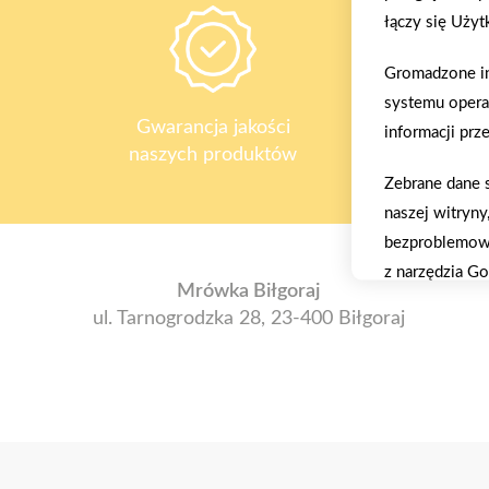
łączy się Uży
Gromadzone inf
systemu operac
Gwarancja jakości
Z
informacji pr
naszych produktów
Zebrane dane 
naszej witryny
bezproblemową
z narzędzia Go
Mrówka Biłgoraj
ul. Tarnogrodzka 28, 23-400 Biłgoraj
Cookies identy
do jego potrz
skierowanych 
standard wygo
celu optymaliza