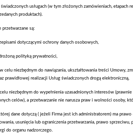
jest dla występowania przewiązania z podłożem 
 świadczonych usługach (w tym złożonych zamówieniach, etapach rea
materiał „przykleja się” do chłonnego podłoża, po
zedanych produktach).
podłożu mokry materiał nie będzie się trzymać. Z
materiałów ściennych zaleca, aby murowanie ścia
przetwarzane są:
wiążących lub wręcz sprzedaje pod własną marką m
Niestety, zalecane przez producenta np. bloczków
rzepisami dotyczącymi ochrony danych osobowych,
zastępowane są często najtańszymi gruntami uniwer
drożoną polityką prywatności,
wody do materiału, co powoduje, że wiązanie chem
praktycznie niemożliwe. Często bezpieczniejsze je
 w celu niezbędnym do nawiązania, ukształtowania treści Umowy, zmi
przypadkowych gruntów.Zdjęcia: Wienerberger, Yto
az prawidłowej realizacji Usług świadczonych drogą elektroniczną,
i celu niezbędnym do wypełnienia uzasadnionych interesów (prawnie
AKTUALNOŚCI
nych celów), a przetwarzanie nie narusza praw i wolności osoby, któ
tórej dane dotyczą ( jeżeli Firma jest ich administratorem) ma praw
owania, usunięcia lub ograniczenia przetwarzania, prawo sprzeciwu,
rgi do organu nadzorczego.