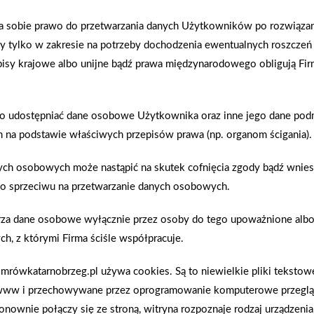
ga sobie prawo do przetwarzania danych Użytkowników po rozwiąz
dy tylko w zakresie na potrzeby dochodzenia ewentualnych roszczeń
episy krajowe albo unijne bądź prawa międzynarodowego obligują Fir
o udostępniać dane osobowe Użytkownika oraz inne jego dane po
na podstawie właściwych przepisów prawa (np. organom ścigania).
ych osobowych może nastąpić na skutek cofnięcia zgody bądź wnies
o sprzeciwu na przetwarzanie danych osobowych.
2026-01-12
Zacisze S.A. dołącza do Grupy PSB. Sieć kończy
rza dane osobowe wyłącznie przez osoby do tego upoważnione alb
rok strategicznym otwarciem po rebrandingu
ch, z którymi Firma ściśle współpracuje.
rówkatarnobrzeg.pl używa cookies. Są to niewielkie pliki teksto
www i przechowywane przez oprogramowanie komputerowe przegląd
onownie połączy się ze stroną, witryna rozpoznaje rodzaj urządzenia