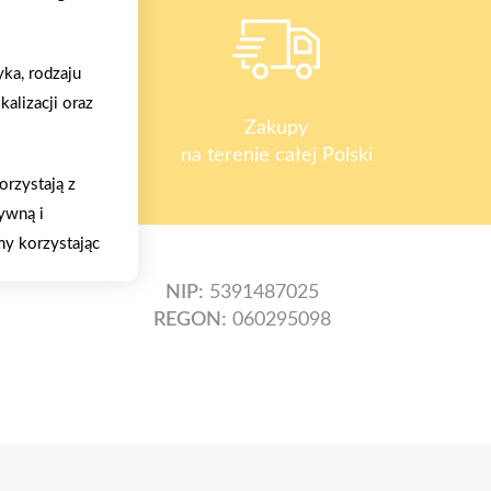
ka, rodzaju
alizacji oraz
y
Zakupy
na terenie całej Polski
orzystają z
ywną i
y korzystając
NIP:
5391487025
REGON:
060295098
órej korzysta,
nie
jwyższy
wnątrz Firmy w