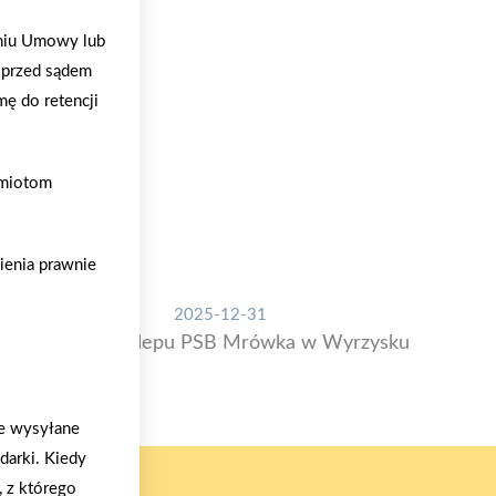
aniu Umowy lub
 przed sądem
mę do retencji
dmiotom
ienia prawnie
2025-12-31
Otwarcie sklepu PSB Mrówka w Wyrzysku
o
we wysyłane
arki. Kiedy
, z którego