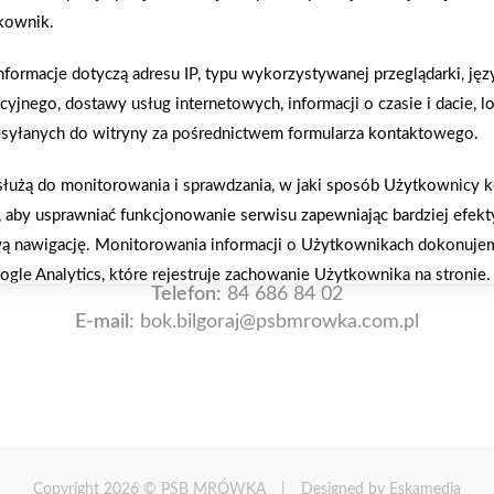
tkownik.
ormacje dotyczą adresu IP, typu wykorzystywanej przeglądarki, języ
yjnego, dostawy usług internetowych, informacji o czasie i dacie, lok
akupy w systemie
Oferujemy zakup
zesyłanych do witryny za pośrednictwem formularza kontaktowego.
ratalnym
telefoniczne
służą do monitorowania i sprawdzania, w jaki sposób Użytkownicy k
, aby usprawniać funkcjonowanie serwisu zapewniając bardziej efekt
 nawigację. Monitorowania informacji o Użytkownikach dokonujem
ogle Analytics, które rejestruje zachowanie Użytkownika na stronie.
Telefon:
84 686 84 02
E-mail:
bok.bilgoraj@psbmrowka.com.pl
fikuje Użytkownika, co pozwala na dopasowanie treści witryny, z kt
eb. Zapamiętując jego preferencje, umożliwia odpowiednie dopasowa
do niego reklam. Firma stosuje pliki cookies, aby zagwarantować na
dy naszego serwisu, a zebrane dane są wykorzystywane jedynie we
cji działań.
Copyright 2026 © PSB MRÓWKA
|
Designed by
Eskamedia