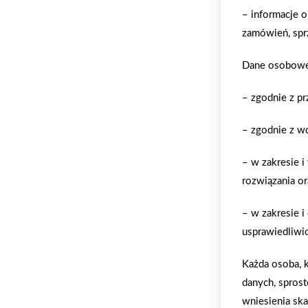
– informacje o
zamówień, spr
Dane osobowe 
– zgodnie z p
– zgodnie z w
– w zakresie i
rozwiązania or
– w zakresie 
usprawiedliwio
Każda osoba, k
danych, sprost
wniesienia ska