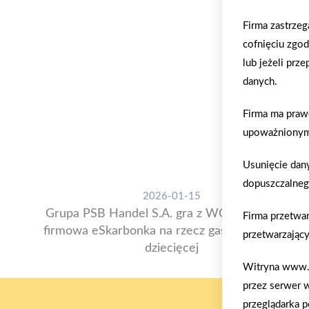
Firma zastrze
cofnięciu zgo
lub jeżeli prz
danych.
Firma ma praw
upoważnionym 
Usunięcie dan
dopuszczalneg
2026-01-15
Grupa PSB Handel S.A. gra z WOŚP. Powstała
Firma przetwa
firmowa eSkarbonka na rzecz gastroenterologii
przetwarzający
dziecięcej
Witryna www.m
przez serwer 
przeglądarka p