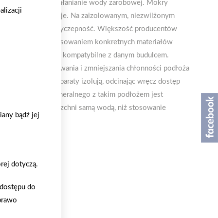
poprzez powolne wchłanianie wody zarobowej. Mokry
lizacji
tem wiąże i twardnieje. Na zaizolowanym, niezwilżonym
mniejsza się jego przyczepność. Większość producentów
n odbywało się z stosowaniem konkretnych materiałów
ateriały najbardziej kompatybilne z danym budulcem.
 grunty do wyrównywania i zmniejszania chłonności podłoża
salnymi. Takie preparaty izolują, odcinając wręcz dostęp
iczne materiału mineralnego z takim podłożem jest
st zwilżenie powierzchni samą wodą, niż stosowanie
any bądź jej
ng, Solbet
rej dotyczą.
o dostępu do
 prawo