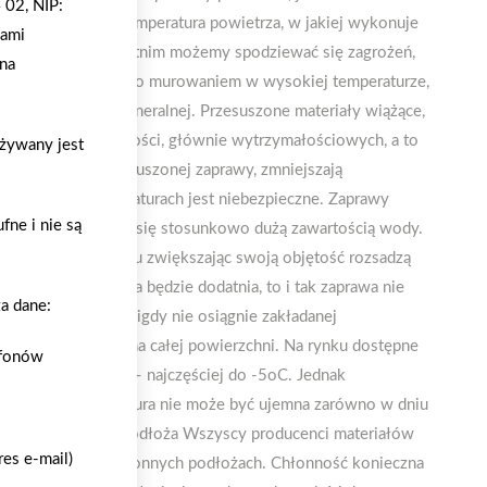
 02, NIP:
a a jakość prac Temperatura powietrza, w jakiej wykonuje
gami
 prac. W okresie letnim możemy spodziewać się zagrożeń,
na
nych, spowodowanego murowaniem w wysokiej temperaturze,
a danej zaprawy mineralnej. Przesuszone materiały wiążące,
 producenta właściwości, głównie wytrzymałościowych, a to
używany jest
ymurowane z przesuszonej zaprawy, zmniejszają
w ujemnych temperaturach jest niebezpieczne. Zaprawy
ne i nie są
ie charakteryzują się stosunkowo dużą zawartością wody.
awy, kryształki lodu zwiększając swoją objętość rozsadzą
później temperatura będzie dodatnia, to i tak zaprawa nie
a dane:
nacza to, że mur nigdy nie osiągnie zakładanej
zie niejednorodna na całej powierzchni. Na rynku dostępne
efonów
ich temperaturach – najczęściej do -5oC. Jednak
ej zaprawy, temperatura nie może być ujemna zarówno w dniu
 ścian a chłonność podłoża Wszyscy producenci materiałów
es e-mail)
 na stabilnych i chłonnych podłożach. Chłonność konieczna