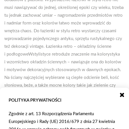
musi nawiązywać do jednej, określonej epoki czy wieku, trzeba
tu jednak zachować umiar – nagromadzenie przedmiotów retro
i nadmiar form oraz kolorów łatwo może wprowadzić do
wnętrza chaos. Do łazienki w stylu retro wystarczy czasami
wprowadzanie pojedynczego antyku, sprzętu rustykalnego czy
też dekoracji vintage. Łazienka retro – okładziny ścienne
i podłogoweWstylistyce retroduże znaczenie ma kolorystyka
i wzornictwo okładzin ściennych – nawiązuje ona do kolorów
i motywów dekoracyjnych stosowanych w dawnych epokach.
Na ściany najczęściej wybierane są ciepłe odcienie beli, kość
słoniowa, beże, a także mocne kolory takie jak zielenie czy
granaty – bez problemu kupimy więc płytki do łazienki w stylu
POLITYKA PRYWATNOŚCI
retro. Na podłogach dominują kamień naturalny lub jego
imitacje – idealnym wyborem są płytki układane w czarno białą
Zgodnie z art. 13 Rozporządzenia Parlamentu
szachownicę lub drobne mozaiki, jak np.
Europejskiego i Rady (UE) 2016/679 z dnia 27 kwietnia
tzw. gorseciki. Zarówno na ścianach, jak i na podłodze