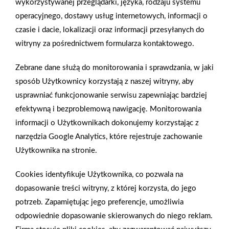
wykorzystywanej przeglądarki, języka, rodzaju systemu
problemu kupią także odpowiednie oświetlenie. Lampy do
operacyjnego, dostawy usług internetowych, informacji o
łazienek w stylu retro to zarówno kinkiety, jak i lampy wiszące.
czasie i dacie, lokalizacji oraz informacji przesyłanych do
Formą mogą nawiązywać do bardzo dekoracyjnych opraw
witryny za pośrednictwem formularza kontaktowego.
secesyjnych, których charakterystycznymi cechami były faliste
formy i motywy roślinne – kinkiety z kloszami w formie
Zebrane dane służą do monitorowania i sprawdzania, w jaki
rozchylonych kielichów kwiatów będą doskonałą ozdobą
sposób Użytkownicy korzystają z naszej witryny, aby
łazienki retro. Dodatki do łazienek w stylu retroŁazienki
usprawniać funkcjonowanie serwisu zapewniając bardziej
w stylu retro często potrzebują kropki nad i – bogactwo
efektywną i bezproblemową nawigację. Monitorowania
wysmakowanych detali przykuwa uwagę. Akcesoria łazienkowe
informacji o Użytkownikach dokonujemy korzystając z
w tym stylu również kupimy bez problemu. Lustra do łazienek
narzędzia Google Analytics, które rejestruje zachowanie
w stylu retro to modele w masywnych, ozdobnych ramach
Użytkownika na stronie.
w kolorze starego złota. Aranżację można uzupełnić
o mosiężne wieszaki, porcelanowe mydelniczki, flakony i kubki
Cookies identyfikuje Użytkownika, co pozwala na
– dodatki te zawsze kojarzą z elegancją i luksusem.
dopasowanie treści witryny, z której korzysta, do jego
potrzeb. Zapamiętując jego preferencje, umożliwia
AKTUALNOŚCI
odpowiednie dopasowanie skierowanych do niego reklam.