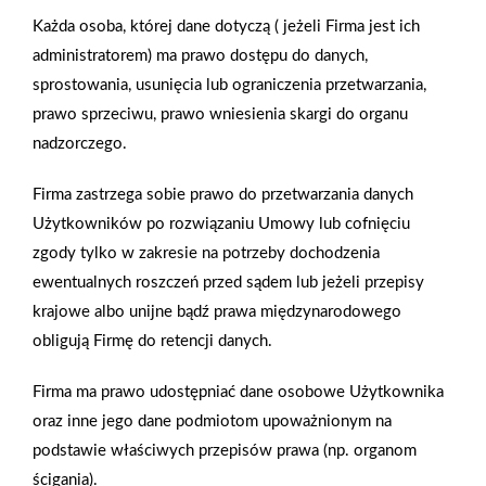
akrylową lub epoksydową w dowolnym kolorze np. złotym,
Każda osoba, której dane dotyczą ( jeżeli Firma jest ich
niebieskim, czerwonym. Najdroższe modele wykonywane są na
administratorem) ma prawo dostępu do danych,
zamówienie. Wanna wolnostojąca w stylu retro wymaga
sprostowania, usunięcia lub ograniczenia przetwarzania,
odpowiednio dużej przestrzeni łazienki, ale są też dostępne
prawo sprzeciwu, prawo wniesienia skargi do organu
modele do małych łazienek, których wymiary nie przekraczają
nadzorczego.
150 centymetrów długości. Korzystając ze współczesnej oferty
producentów ceramiki łazienkowej można też zaaranżować
Firma zastrzega sobie prawo do przetwarzania danych
łazienkę w stylu retro na poddaszu. Doskonałym
Użytkowników po rozwiązaniu Umowy lub cofnięciu
uzupełnieniem jest łazienki w stylu retro jest stylizowana
zgody tylko w zakresie na potrzeby dochodzenia
armatura. Wykonane z mosiądzu lub stali malowanej na złoty
ewentualnych roszczeń przed sądem lub jeżeli przepisy
kolor baterie wannowe i prysznicowe mają słuchawki
krajowe albo unijne bądź prawa międzynarodowego
przypominające słuchawki telefoniczne. Baterie umywalkowe
obligują Firmę do retencji danych.
mają ozdobne kurki i wylewki. Detale baterii takie jak uchwyty
Firma ma prawo udostępniać dane osobowe Użytkownika
rączki prysznicowej mogą być wykonane z ceramiki. Meble
oraz inne jego dane podmiotom upoważnionym na
i lampy do łazienek w stylu retroDo wyposażenia łazienek
podstawie właściwych przepisów prawa (np. organom
w stylu retro należą też łazienkowe meble – czasami jedna czy
ścigania).