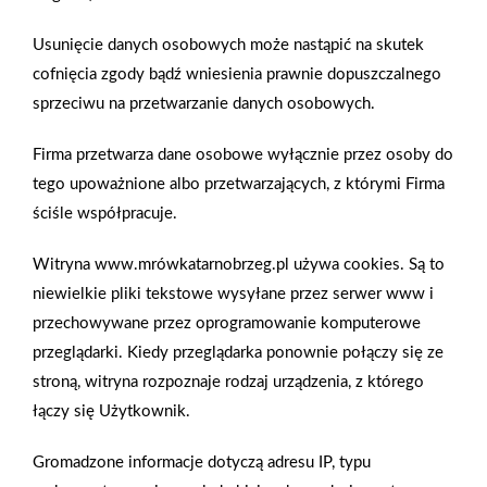
dwie szafki mogą przesądzić o stylu całej aranżacji. Ważny jest
materiał, z którego są wykonane meble – coraz częściej
Usunięcie danych osobowych może nastąpić na skutek
naturalne drewno zastępowane jest odpornym na wilgoć MDF-
cofnięcia zgody bądź wniesienia prawnie dopuszczalnego
em i HDF-em. Mają one przewagę nad meblami drewnianymi,
sprzeciwu na przetwarzanie danych osobowych.
ponieważ w znacznie mniejszym stopniu są one narażone na
odkształcenia. Charakterystyczne dla szafek do łązienek
Firma przetwarza dane osobowe wyłącznie przez osoby do
w stylu retro są korpusy wsparte na nóżkach, frezowania
tego upoważnione albo przetwarzających, z którymi Firma
frontów, dekoracyjne, najlepiej mosiężne uchwyty. Stylizowany
ściśle współpracuje.
na dawny wygląd szafek nie wyklucza zastosowania
Witryna www.mrówkatarnobrzeg.pl używa cookies. Są to
nowoczesnych rozwiązań funkcjonalnych – w większości
niewielkie pliki tekstowe wysyłane przez serwer www i
modeli stosuje się nowoczesne zawiasy drzwiczek z cichym
przechowywane przez oprogramowanie komputerowe
domykiem i samodomykające się szuflady. Szafki wiszące do
przeglądarki. Kiedy przeglądarka ponownie połączy się ze
łazienek w stylu retro mogą przypominać nadstawki wiszących
stroną, witryna rozpoznaje rodzaj urządzenia, z którego
kredensów. Dobrym rozwiązaniem są stare meble
łączy się Użytkownik.
niekoniecznie łazienkowe, które można zaadaptować do
nowych celów – ze starej komody ludwikowskiej można zrobić
Gromadzone informacje dotyczą adresu IP, typu
szafkę umywalkową. Zwolennicy stylizowanych wnętrz bez