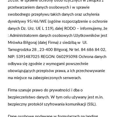
2016r. w sprawie ochrony osób fizycznych w związku z
sprawdzą się płytki o wyglądzie dawniej wytwarzanych
przetwarzaniem danych osobowych i w sprawie
okładzin ceramicznych i kamiennych: błyszcząca majolika,
swobodnego przepływu takich danych oraz uchylenia
grube cotto czy też barwne, naśladujące portugalskie płytki
dyrektywy 95/46/WE (ogólne rozporządzenie o ochronie
cementowe pachworkowe azulejos. Styl retro w łazience
danych Dz. Urz. UE L 119), dalej RODO – informujemy, że
można uzyskać również sięgając po płytki imitujące drewno,
:
Administratorem danych osobowych Użytkowników jest
producenci oferują też mozaiki wykonane z wytrzymałego
Mrówka Biłgoraj (dalej Firma) z siedzibą w
Ul.
gresu. Płytki do łazienki w stylu retro mogą mieć też bogate
Tarnogrodzka 28 , 23-400 Biłgoraj, Nr tel. 84 686 84 02,
zdobienia – często producenci proponują przestrzenne listwy,
NIP: 5391487025 REGON: 060295098
Ochrona danych
wałki czy elementy naśladujące sztukaterie, w ofercie rynkowej
odbywa się zgodnie z wymogami powszechnie
znajdziemy też płytki imitujące stare kafle piecowe
obowiązujących przepisów prawa, a ich przechowywanie
czy boazerię angielską. Do łazienek w stylu retro pasują
ma miejsce na zabezpieczonych serwerach.
doskonale płytki zdobione barwnymi motywami roślinnymi,
szczególnie jeśli na ceramikę przenoszone są dawne printy
Firma szanuje prawo do prywatności i dba o
tapetowe czy motywy ze starych grafik lub malarstwa. Płytki
bezpieczeństwo danych. W tym celu używany jest m.in.
do łazienek w stylu retro połączone z wysmakowanym
bezpieczny protokół szyfrowania komunikacji (SSL).
wyposażeniem do tego wnętrza mogą stworzyć niezwykle
oryginalną aranżację. Pomieszczenie w tym stylu jest nie tylko
Dane osobowe podawane w formularzach na landing