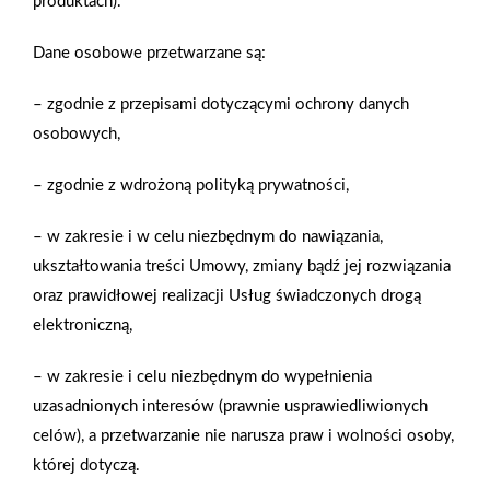
produktach).
w minimalistycznie urządzonej łazience. W ofercie rynkowej
bez problemu znajdziemy również kabiny oraz drzwi
Dane osobowe przetwarzane są:
prysznicowe dedykowane do łazienek w stylu retro –
zazwyczaj mają one profile i okucia z metalu zwykle w kolorze
– zgodnie z przepisami dotyczącymi ochrony danych
złotym, a w bardziej stylizowanych modelach również szklane
osobowych,
ściany z frezowanymi ozdobnymi ornamentami.
Charakterystyczna dla łazienek retro są wanny wolnostojące,
– zgodnie z wdrożoną polityką prywatności,
które kuszą komfortem kąpieli. Jeśli kupujemy model
– w zakresie i w celu niezbędnym do nawiązania,
wolnostojący, pamiętajmy, że najlepiej wygląda on w duecie
ukształtowania treści Umowy, zmiany bądź jej rozwiązania
z dopasowaną stylowo baterią wolnostojącą. zazwyczaj są one
oraz prawidłowej realizacji Usług świadczonych drogą
wyprofilowane w kształty, które do złudzenia przypominają
elektroniczną,
wanny z pokojów kąpielowych w starych pałacach i dworach.
Wanny retro wykonane są z żeliwa, stali, a najbardziej
– w zakresie i celu niezbędnym do wypełnienia
wyrafinowane i najdroższe modele są z miedzi. Nóżki
uzasadnionych interesów (prawnie usprawiedliwionych
przypominają lwie łapy, mogą być także dekorowane innymi
celów), a przetwarzanie nie narusza praw i wolności osoby,
ornamentami. Ciekawą ofertę wanien retro stanowią lekkie
której dotyczą.
i wytrzymałe produkty akrylowe z zewnątrz pokryte masą