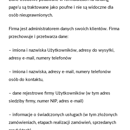
komfortowe, ale i bardzo eleganckie. Aranżując łazienkę w stylu
page’u są traktowane jako poufne i nie są widoczne dla
retro możemy też pokusić się o połączenie drewna i cegły.
osób nieuprawnionych.
Wyposażenie łazienek w stylu retro – stylizowana ceramika
Firma jest administratorem danych swoich klientów. Firma
łazienkowaStyl retro w łazience można osiągnąć, wykańczając
przechowuje i przetwarza dane:
ściany czy posadzkę neutralnymi stylowo okładzinami. Wtedy
pierwsze skrzypce w aranżacji retro mogą odgrywać
– imiona i nazwiska Użytkowników, adresy do wysyłki,
łazienkowe sprzęty – miska ustępowa, bidet, umywalka i
adresy e-mail, numery telefonów
wanna. Jest wielu producentów, którzy oferują całe kolekcje
ceramiki łazienkowej stylizowane na dawne. Wzornictwo retro
– imiona i nazwiska, adresy e-mail, numery telefonów
w przypadku ceramiki łazienkowej to umywalki na
osób do kontaktu,
postumentach, stojące bidety i sedesy, wolno stojące wanny na
bogato zdobionych nóżkach. Misy umywalkowe oraz muszle
– dane rejestrowe firmy Użytkowników (w tym adres
sedesowe i bidetowe mają często prostopadłościenne kształty
siedziby firmy, numer NIP, adres e-mail)
i krawędzie imitujące ozdobne frezowania. Warto zwrócić
– informacje o świadczonych usługach (w tym złożonych
uwagę na umywalki kolorowe i zdobione ornamentami – taki
zamówieniach, etapach realizacji zamówień, sprzedanych
wyrazisty element może wykreować atmosferę retro nawet