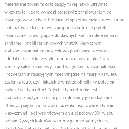
materiałami trwałymi oraz dającymi się łatwo utrzymać
w czystości. Jak te wymogi połączyć z zamiłowaniem do
dawnego wzornictwa? Producenci sprzętów łazienkowych oraz
materiałów okładzinowych proponują kolekcje płytek
ceramicznych nawiązujące do dawnych kafli, modele ceramiki
sanitarnej i mebli łazienkowych w stylu klasycznym,
stylizowaną armaturę oraz celowo postarzane akcesoria
i dodatki. Łazienka w stylu retro może przypominać XIX
wieczny salon kąpielowy, a pod względem funkcjonalności
i rozwiązań instalacyjnych mieć wnętrze na miarę XXI wieku.
Łazienka retro, czyli jakaJakie wnętrze określamy pojęciem
łazienki w stylu retro? Pojęcie stylu retro nie jest
jednoznaczne, tym bardziej jeśli odnosimy go do łazienek.
Mieszczą się w nim zarówno łazienki inspirowane stylami
klasycznymi, jak i wzornictwem drugiej połowy XX wieku
pełnym żywych kolorów, wzorów geometrycznych czy
dodatków z plastiku. Wyposażenie łazienki w stylu retro nie