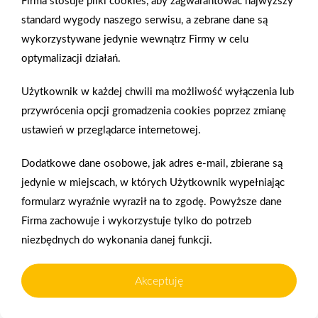
Firma stosuje pliki cookies, aby zagwarantować najwyższy
standard wygody naszego serwisu, a zebrane dane są
wykorzystywane jedynie wewnątrz Firmy w celu
optymalizacji działań.
Użytkownik w każdej chwili ma możliwość wyłączenia lub
przywrócenia opcji gromadzenia cookies poprzez zmianę
ustawień w przeglądarce internetowej.
Dodatkowe dane osobowe, jak adres e-mail, zbierane są
jedynie w miejscach, w których Użytkownik wypełniając
formularz wyraźnie wyraził na to zgodę. Powyższe dane
Firma zachowuje i wykorzystuje tylko do potrzeb
niezbędnych do wykonania danej funkcji.
2026-01-15
2026-01-12
Grupa PSB Handel S.A.
Zacisze S.A. dołącza do
Akceptuję
gra z WOŚP. Powstała
Grupy PSB. Sieć kończy
firmowa eSkarbonka na
rok strategicznym