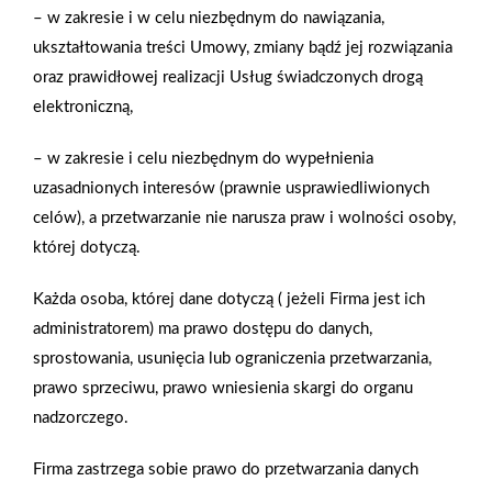
– w zakresie i w celu niezbędnym do nawiązania,
nutkę indywidualizmu. Elewacja odporna na uszkodzenia Warto
ukształtowania treści Umowy, zmiany bądź jej rozwiązania
pamiętać, że oprócz funkcji estetycznej, fasada pełni również
oraz prawidłowej realizacji Usług świadczonych drogą
rolę ochronną przed działaniem czynników zewnętrznych.
elektroniczną,
Nowoczesne tynki dekoracyjne dają jednak nie tylko ciekawy
efekt wizualny, ale pozwalają również cieszyć się trwałością
– w zakresie i celu niezbędnym do wypełnienia
i odpornością na czynniki atmosferyczne, takie jak opady czy
uzasadnionych interesów (prawnie usprawiedliwionych
promieniowanie UV. Niewątpliwym atutem oferty jest łatwość
celów), a przetwarzanie nie narusza praw i wolności osoby,
jej użycia w praktyce. Tę przydatną cechę producent uzyskuje
której dotyczą.
dzięki doświadczeniu, wsłuchiwaniu się w opinię praktyków –
i to zarówno profesjonalistów, jak i hobbystów, a także
Każda osoba, której dane dotyczą ( jeżeli Firma jest ich
zastosowaniu, nadających wyjątkowej elastyczności
administratorem) ma prawo dostępu do danych,
wypełniaczy mineralnych. W rękach fachowca, ale także
sprostowania, usunięcia lub ograniczenia przetwarzania,
amatora efekt pracy z produktami BOLIX zamieni się w małe
prawo sprzeciwu, prawo wniesienia skargi do organu
dzieło sztuki, które niewątpliwie zostanie docenione przez
nadzorczego.
domowników i odwiedzających nas gości.Do zalet
wysublimowanej i efektownej stylistyki produktów z linii
Firma zastrzega sobie prawo do przetwarzania danych