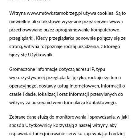
AKTUALNOŚCI
Witryna www.mrówkatarnobrzeg.pl używa cookies. Są to
niewielkie pliki tekstowe wysyłane przez serwer www i
przechowywane przez oprogramowanie komputerowe
przeglądarki. Kiedy przeglądarka ponownie połączy się ze
stroną, witryna rozpoznaje rodzaj urządzenia, z którego
łączy się Użytkownik.
Gromadzone informacje dotyczą adresu IP, typu
wykorzystywanej przeglądarki, języka, rodzaju systemu
operacyjnego, dostawy usług internetowych, informacji o
czasie i dacie, lokalizacji oraz informacji przesyłanych do
witryny za pośrednictwem formularza kontaktowego.
Zebrane dane służą do monitorowania i sprawdzania, w jaki
2026-01-15
2026-01-12
sposób Użytkownicy korzystają z naszej witryny, aby
Grupa PSB Handel S.A.
Zacisze S.A. dołącza do
usprawniać funkcjonowanie serwisu zapewniając bardziej