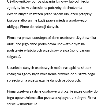
BOLIX SYSTEM DESIGN COLLECTION dochodzą tak istotne
Użytkowników po rozwiązaniu Umowy lub cofnięciu
z punktu widzenia użytkownika elementy jak: wysoki
zgody tylko w zakresie na potrzeby dochodzenia
współczynnik odporności na warunki atmosferyczne,
ewentualnych roszczeń przed sądem lub jeżeli przepisy
promieniowanie słoneczne, wilgoć oraz uszkodzenia
krajowe albo unijne bądź prawa międzynarodowego
mechaniczne, a także wzmocnioną ochronę na powstawanie
obligują Firmę do retencji danych.
grzybów oraz glonów.Kompleksowość rozwiązań, bardzo
Firma ma prawo udostępniać dane osobowe Użytkownika
szeroka gama dostępnych produktów o uznanej na rynku
oraz inne jego dane podmiotom upoważnionym na
jakości, ciekawa estetyka i łatwość w użyciu, a także
podstawie właściwych przepisów prawa (np. organom
wszechstronność zastosowań, to niewątpliwe zalety
ścigania).
dekoracyjnej propozycji BOLIX. Tych, którzy już mieli z nimi
styczność nie trzeba przekonywać. Pozostali mogą w łatwy
Usunięcie danych osobowych może nastąpić na skutek
sposób zweryfikować te informacje, po prostu korzystając
cofnięcia zgody bądź wniesienia prawnie dopuszczalnego
z bogatej oferty producenta. Zdj. 2. Tynki i panele ozdobne z
sprzeciwu na przetwarzanie danych osobowych.
oferty BOLIX DESIGN COLLECTION charakteryzują się
mnogością możliwości niebanalnych wzorów imitujących, np.
Firma przetwarza dane osobowe wyłącznie przez osoby do
drewno, kamień lub cegłę.
tego upoważnione albo przetwarzających, z którymi Firma
ściśle współpracuje.