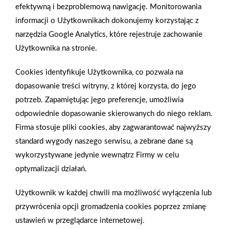
gra z WOŚP. Powstała
Grupy PSB. Sieć kończy
efektywną i bezproblemową nawigację. Monitorowania
firmowa eSkarbonka na
rok strategicznym
informacji o Użytkownikach dokonujemy korzystając z
rzecz gastroenterologii
otwarciem po
narzędzia Google Analytics, które rejestruje zachowanie
dziecięcej
rebrandingu
Użytkownika na stronie.
Cookies identyfikuje Użytkownika, co pozwala na
dopasowanie treści witryny, z której korzysta, do jego
potrzeb. Zapamiętując jego preferencje, umożliwia
odpowiednie dopasowanie skierowanych do niego reklam.
Firma stosuje pliki cookies, aby zagwarantować najwyższy
standard wygody naszego serwisu, a zebrane dane są
wykorzystywane jedynie wewnątrz Firmy w celu
optymalizacji działań.
Użytkownik w każdej chwili ma możliwość wyłączenia lub
przywrócenia opcji gromadzenia cookies poprzez zmianę
ustawień w przeglądarce internetowej.