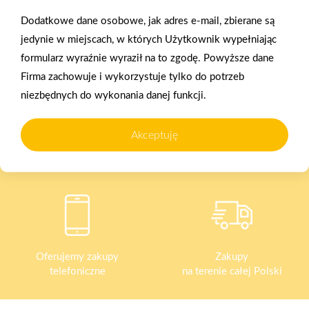
2025-12-31
Dodatkowe dane osobowe, jak adres e-mail, zbierane są
Otwarcie sklepu PSB
Mrówka w Wyrzysku
jedynie w miejscach, w których Użytkownik wypełniając
formularz wyraźnie wyraził na to zgodę. Powyższe dane
Firma zachowuje i wykorzystuje tylko do potrzeb
niezbędnych do wykonania danej funkcji.
Akceptuję
Gwarancja jakości
Zakupy w systemie
naszych produktów
ratalnym
Oferujemy zakupy
Zakupy
telefoniczne
na terenie całej Polski