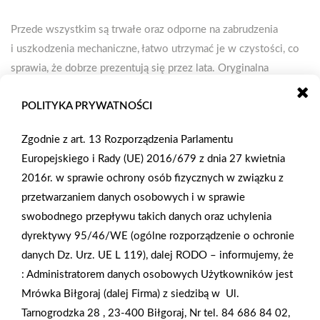
Przede wszystkim są trwałe oraz odporne na zabrudzenia
i uszkodzenia mechaniczne, łatwo utrzymać je w czystości, co
sprawia, że dobrze prezentują się przez lata. Oryginalna
elewacja – wizytówka Twojego domu Tynki i panele
POLITYKA PRYWATNOŚCI
dekoracyjne zarówno wewnętrzne, jak i zewnętrzne, będąc
odpornymi na uszkodzenia, zarysowania lub pęknięcia potrafią
Zgodnie z art. 13 Rozporządzenia Parlamentu
jednocześnie dobrze zamaskować wszelkie niedoskonałości
Europejskiego i Rady (UE) 2016/679 z dnia 27 kwietnia
ścian. Można je zastosować na każdym rodzaju podłoża: beton,
2016r. w sprawie ochrony osób fizycznych w związku z
cegła, tynk cementowo – wapienny, czy też płata gipsowa lub
przetwarzaniem danych osobowych i w sprawie
drewno – położenie na każdym z nich nie będzie stanowić
swobodnego przepływu takich danych oraz uchylenia
problemu.Elewacja, czyli zewnętrzna powierzchnia ściany
dyrektywy 95/46/WE (ogólne rozporządzenie o ochronie
budynku jest wizytówką i pełni ważną rolę w wyglądzie
danych Dz. Urz. UE L 119), dalej RODO – informujemy, że
każdego budynku, definiując przy tym charakter całej
:
Administratorem danych osobowych Użytkowników jest
konstrukcji. Jest elementem, który bezpośrednio wpływa na
Mrówka Biłgoraj (dalej Firma) z siedzibą w
Ul.
sposób, w jaki odbierany jest obiekt, a także pomaga podkreślić
Tarnogrodzka 28 , 23-400 Biłgoraj, Nr tel. 84 686 84 02,
jego estetykę i indywidualizm. Chcąc nadać budynkowi