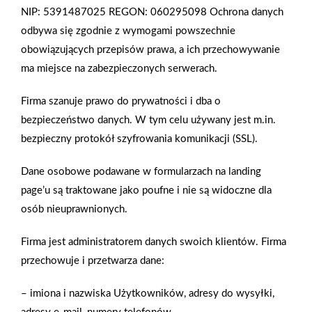
NIP: 5391487025 REGON: 060295098
Ochrona danych
wyjątkowy charakter, nie musimy sięgać po drogie materiały,
odbywa się zgodnie z wymogami powszechnie
takie jak drewno czy kamień. Nieograniczone możliwości
obowiązujących przepisów prawa, a ich przechowywanie
nadania indywidualnego stylu dają nam zewnętrzne tynki
ma miejsce na zabezpieczonych serwerach.
ozdobne, które pozwalają na stworzenie unikatowych wzorów,
kolorów i faktur. Ta metoda wykończenia ścian elewacyjnych
Firma szanuje prawo do prywatności i dba o
zdobywa coraz większą popularność zarówno w przypadku
bezpieczeństwo danych. W tym celu używany jest m.in.
domów jednorodzinnych, jak i dużych osiedli
bezpieczny protokół szyfrowania komunikacji (SSL).
mieszkaniowych.Wykończenie „na gładko” lub z fakturą,
tworzenie żłobień i wzorów? Żaden problem! Warunki są dwa:
Dane osobowe podawane w formularzach na landing
nasza wyobraźnia i dostęp do nieograniczonych możliwości
page’u są traktowane jako poufne i nie są widoczne dla
aranżacyjnych w postaci dużego wyboru efektów, faktur,
osób nieuprawnionych.
wzorów i kolorów. W tym przypadku z pomocą przychodzi
Firma jest administratorem danych swoich klientów. Firma
firma BOLIX - ekspert w zaspokajaniu najbardziej
przechowuje i przetwarza dane:
wyrafinowanych potrzeb klienta. Zdj. 1. Tynki i panele
dekoracyjne zarówno wewnętrzne, jak i zewnętrzne, będąc
– imiona i nazwiska Użytkowników, adresy do wysyłki,
odpornymi na uszkodzenia, zarysowania lub pęknięcia potrafią
adresy e-mail, numery telefonów