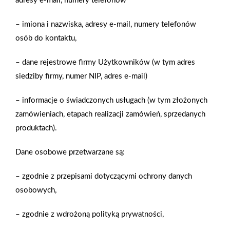
jednocześnie dobrze zamaskować wszelkie niedoskonałości
ścian. Bogaty wachlarz efektów dekoracyjnych BOLIX
– imiona i nazwiska, adresy e-mail, numery telefonów
w segmencie tynków i paneli dekoracyjnych, ma się czym
osób do kontaktu,
pochwalić. Już od wielu lat firma z Żywca oferuje szeroką gamę
produktową oraz ciekawe i nowoczesne rozwiązania
– dane rejestrowe firmy Użytkowników (w tym adres
systemowe. W tej dziedzinie BOLIX oferuje naprawdę wiele,
siedziby firmy, numer NIP, adres e-mail)
zarówno jeśli chodzi o kompleksowość, jak i jakość
– informacje o świadczonych usługach (w tym złożonych
produktów. Tynki i panele ozdobne z oferty BOLIX DESIGN
zamówieniach, etapach realizacji zamówień, sprzedanych
COLLECTION charakteryzują się mnogością możliwości
produktach).
niebanalnych wzorów imitujących, np. drewno, kamień lub
cegłę. Zastosowane wewnątrz lub na zewnątrz budynku wraz
Dane osobowe przetwarzane są:
z precyzyjnym dopracowaniem detali będą stanowić
niewątpliwą ozdobę, a zastosowanie starannie
– zgodnie z przepisami dotyczącymi ochrony danych
skomponowanych kruszyw, takich jak mika i spoiwa akrylowe
osobowych,
nada całej kompozycji głębię i trójwymiarowość. Zdj. 2. Tynki
dekoracyjne to propozycja dla osób szukających oryginalnych
– zgodnie z wdrożoną polityką prywatności,
rezultatów, które nadadzą całym budynkom i pomieszczeniom